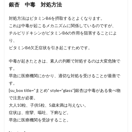
銀杏 中毒 対処方法
対処方法はビタミンB6を摂取するとよくなります。
これは中毒が起こるメカニズムに関係しているのですが、
チルピリドキシンがビタミンB6の作用を阻害することによ
り、
ビタミンB6欠乏症状を引き起こすためです。
中毒が起きたときは、素人の判断で対処するのは大変危険で
す。
早急に医療機関にかかり、適切な対処を受けることが最善で
す。
[su_box title=”まとめ” style=”glass”]銀杏は中毒がある食べ物
で注意が必要。
大人10粒、子供5粒、5歳未満は与えない。
症状は、痙攣、嘔吐、下痢など。
早急に医療機関を受診すること。