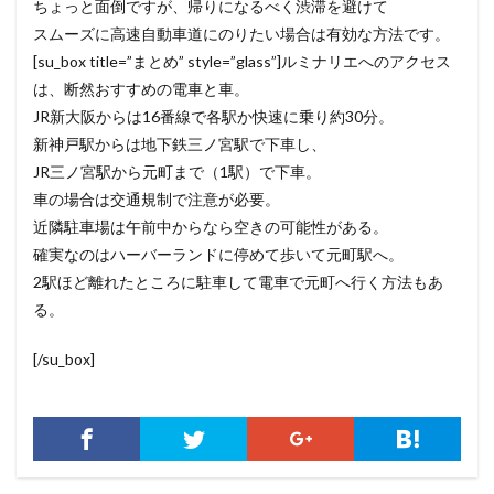
ちょっと面倒ですが、帰りになるべく渋滞を避けて
スムーズに高速自動車道にのりたい場合は有効な方法です。
[su_box title=”まとめ” style=”glass”]ルミナリエへのアクセス
は、断然おすすめの電車と車。
JR新大阪からは16番線で各駅か快速に乗り約30分。
新神戸駅からは地下鉄三ノ宮駅で下車し、
JR三ノ宮駅から元町まで（1駅）で下車。
車の場合は交通規制で注意が必要。
近隣駐車場は午前中からなら空きの可能性がある。
確実なのはハーバーランドに停めて歩いて元町駅へ。
2駅ほど離れたところに駐車して電車で元町へ行く方法もあ
る。
[/su_box]