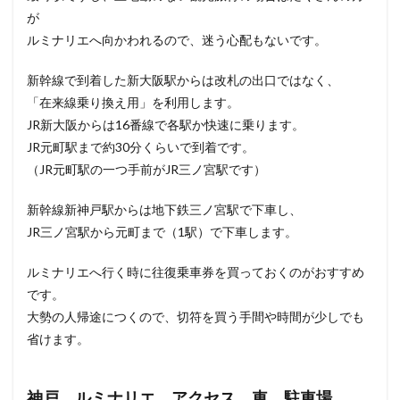
が
ルミナリエへ向かわれるので、迷う心配もないです。
新幹線で到着した新大阪駅からは改札の出口ではなく、
「在来線乗り換え用」を利用します。
JR新大阪からは16番線で各駅か快速に乗ります。
JR元町駅まで約30分くらいで到着です。
（JR元町駅の一つ手前がJR三ノ宮駅です）
新幹線新神戸駅からは地下鉄三ノ宮駅で下車し、
JR三ノ宮駅から元町まで（1駅）で下車します。
ルミナリエへ行く時に往復乗車券を買っておくのがおすすめ
です。
大勢の人帰途につくので、切符を買う手間や時間が少しでも
省けます。
神戸 ルミナリエ アクセス 車 駐車場