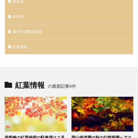
新生活
未分類
瀬戸内国際芸術祭
紅葉情報
紅葉情報
の最新記事8件
帝釈峡の紅葉時期の駐車場は？見
岡山後楽園の秋の幻想庭園へアク