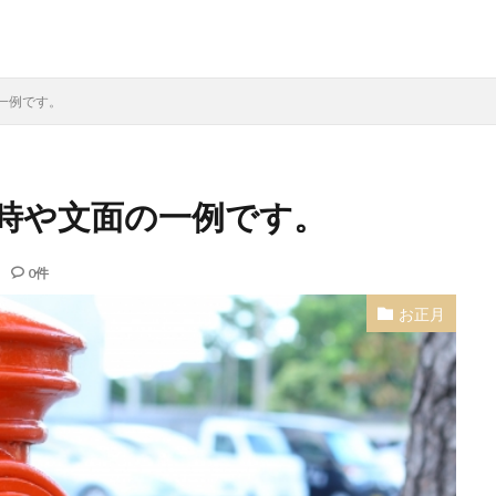
一例です。
時や文面の一例です。
0件
お正月