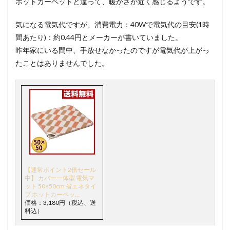
ホットカーペットと違って、暖かさが近く感じるようです。
気になる電気代ですが、消費電力：40Wで電気代の目安(1時
間あたり)：約0.44円とメーカーが書いていました。
昨年家にいる間中、手放せなかったのですが電気代が上がっ
たことはありませんでした。
【通常ポイント2倍セール
中】 カバー一体型 電気マ
ット 50×50cm 省エネタイ
プ ホットカーペッ…
価格：3,180円（税込、送
料込）