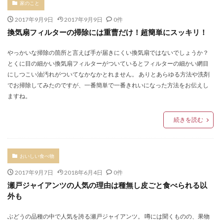
家のこと
2017年9月9日
2017年9月9日
0件
換気扇フィルターの掃除には重曹だけ！超簡単にスッキリ！
やっかいな掃除の箇所と言えば手が届きにくい換気扇ではないでしょうか？
とくに目の細かい換気扇フィルターがついているとフィルターの細かい網目
にしつこい油汚れがついてなかなかとれません。 ありとあらゆる方法や洗剤
でお掃除してみたのですが、一番簡単で一番きれいになった方法をお伝えし
ますね。
続きを読む
おいしい食べ物
2017年9月7日
2018年6月4日
0件
瀬戸ジャイアンツの人気の理由は種無し皮ごと食べられる以
外も
ぶどうの品種の中で人気を誇る瀬戸ジャイアンツ。 噂には聞くものの、果物