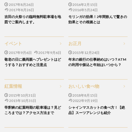
2017年8月26日
2016年2月15日
2017年8月26日
2016年5月24日
吉田の火祭りの臨時無料駐車場を地
モリンガの効果！2年間飲んで驚きの
図でご案内します。
効果とその根拠とは
イベント
お正月
2017年9月6日
2017年9月6日
2015年12月24日
敬老の日に義両親へプレゼントはど
年末の銀行の仕事納めはいつ？ATM
うする？おすすめと注意点
の利用や振込と年始はいつから？
紅葉情報
おいしい食べ物
2015年10月31日
2018年8月15日
2015年10月31日
2022年9月19日
帝釈峡の紅葉時期の駐車場は？見ど
シャインマスカットの食べ方！【絶
ころまでは？アクセス方法まで
品】スーツアレンジも紹介