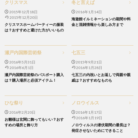
クリスマス
冬と言えば
2015年12月18日
2016年1月14日
2015年12月20日
海遊館イルミネーションの期間や料
クリスマスホームパーティーの服装
金と混雑情報から楽しみ方まで
は？おすすめと避けた方がいいもの
瀬戸内国際芸術祭
七五三
2016年5月31日
2015年9月21日
2016年6月1日
2016年1月28日
瀬戸内国際芸術祭のパスポート購入
七五三の内祝いとお返しで両親や親
は？購入場所と必須アイテム！
戚は？おすすめなものも
ひな祭り
ノロウイルス
2016年2月20日
2016年1月17日
2016年1月19日
お雛様は玄関に飾ってもいい？おす
すめの場所と飾り方
ノロウィルスの潜伏期間の最長は？
発症させないためにできること