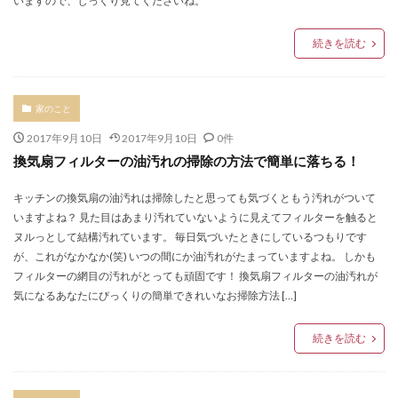
いますので、じっくり見てくださいね。
続きを読む
家のこと
2017年9月10日
2017年9月10日
0件
換気扇フィルターの油汚れの掃除の方法で簡単に落ちる！
キッチンの換気扇の油汚れは掃除したと思っても気づくともう汚れがついて
いますよね？ 見た目はあまり汚れていないように見えてフィルターを触ると
ヌルっとして結構汚れています。 毎日気づいたときにしているつもりです
が、これがなかなか(笑) いつの間にか油汚れがたまっていますよね。 しかも
フィルターの網目の汚れがとっても頑固です！ 換気扇フィルターの油汚れが
気になるあなたにびっくりの簡単できれいなお掃除方法 […]
続きを読む