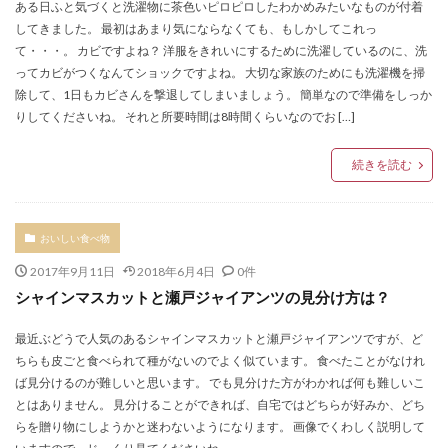
ある日ふと気づくと洗濯物に茶色いピロピロしたわかめみたいなものが付着
してきました。 最初はあまり気にならなくても、もしかしてこれっ
て・・・。 カビですよね？ 洋服をきれいにするために洗濯しているのに、洗
ってカビがつくなんてショックですよね。 大切な家族のためにも洗濯機を掃
除して、1日もカビさんを撃退してしまいましょう。 簡単なので準備をしっか
りしてくださいね。 それと所要時間は8時間くらいなのでお […]
続きを読む
おいしい食べ物
2017年9月11日
2018年6月4日
0件
シャインマスカットと瀬戸ジャイアンツの見分け方は？
最近ぶどうで人気のあるシャインマスカットと瀬戸ジャイアンツですが、ど
ちらも皮ごと食べられて種がないのでよく似ています。 食べたことがなけれ
ば見分けるのが難しいと思います。 でも見分けた方がわかれば何も難しいこ
とはありません。 見分けることができれば、自宅ではどちらが好みか、どち
らを贈り物にしようかと迷わないようになります。 画像でくわしく説明して