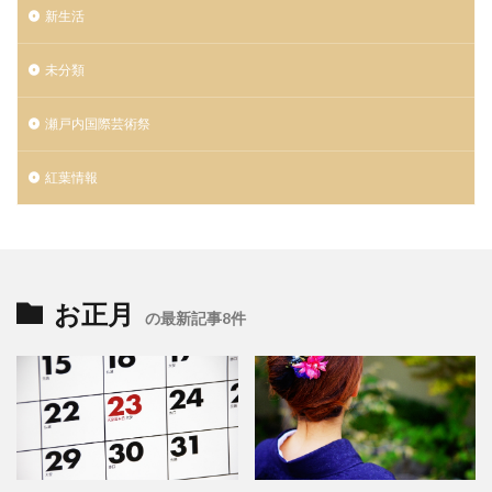
新生活
未分類
瀬戸内国際芸術祭
紅葉情報
お正月
の最新記事8件