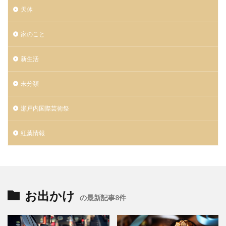
天体
家のこと
新生活
未分類
瀬戸内国際芸術祭
紅葉情報
お出かけ
の最新記事8件