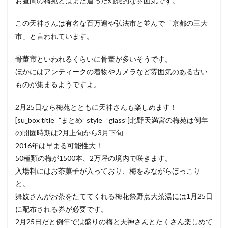
お昼間の梅苑とはまた違った幻想的な雰囲気です。
この天神さんは有名な百万遍や弘法市と並んで「京都の三大
市」と言われています。
骨董市といわれるくらいに骨董が多いそうです。
ほかにはアンティークの着物やカメラなど雰囲気のある古い
ものが集まるようですよ。
2月25日なら梅苑とともに天神さんも楽しめます！
[su_box title=”まとめ” style=”glass”]北野天満宮の梅苑は例年
の開園時期は2月上旬から3月下旬
2016年は早まる可能性大！
50種類の梅が1500本、2万坪の境内で咲きます。
入場料にはお茶菓子が入っており、梅をみながらほっこり
と。
舞妓さんがお茶をたててくれる梅花祭野点大茶湯には1月25日
に配布される券が必要です。
2月25日だと例年では盛りの梅と天神さんとたくさん楽しめて