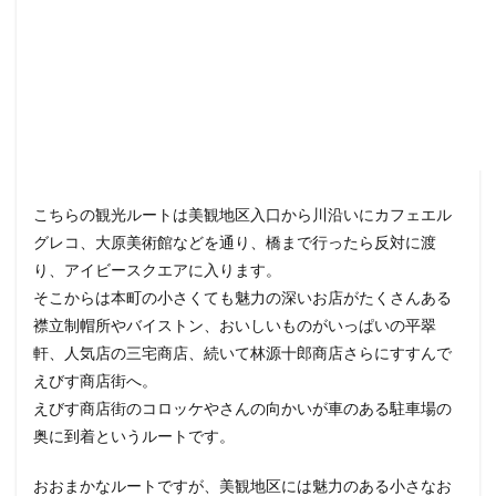
こちらの観光ルートは美観地区入口から川沿いにカフェエル
グレコ、大原美術館などを通り、橋まで行ったら反対に渡
り、アイビースクエアに入ります。
そこからは本町の小さくても魅力の深いお店がたくさんある
襟立制帽所やバイストン、おいしいものがいっぱいの平翠
軒、人気店の三宅商店、続いて林源十郎商店さらにすすんで
えびす商店街へ。
えびす商店街のコロッケやさんの向かいが車のある駐車場の
奥に到着というルートです。
おおまかなルートですが、美観地区には魅力のある小さなお