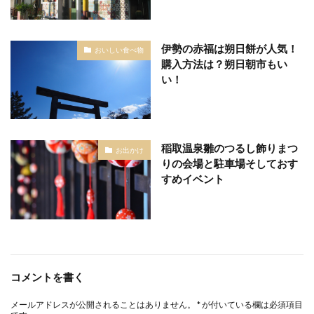
伊勢の赤福は朔日餅が人気！
おいしい食べ物
購入方法は？朔日朝市もい
い！
稲取温泉雛のつるし飾りまつ
お出かけ
りの会場と駐車場そしておす
すめイベント
コメントを書く
メールアドレスが公開されることはありません。
*
が付いている欄は必須項目