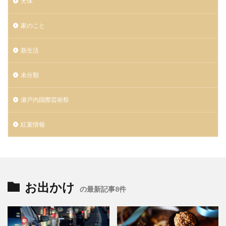
天体
家のこと
新生活
未分類
瀬戸内国際芸術祭
紅葉情報
お出かけ
の最新記事8件