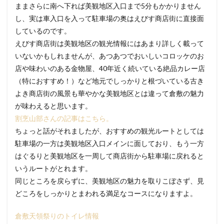
ままさらに南へ下れば美観地区入口まで5分もかかりません
し、実は車入口を入って駐車場の奥はえびす商店街に直接面
しているのです。
えびす商店街は美観地区の観光情報にはあまり詳しく載って
いないかもしれませんが、あつあつでおいしいコロッケのお
店や味わいのある金物屋、40年近く続いている絶品カレー店
（特におすすめ！）など地元でしっかりと根づいている古き
よき商店街の風景も華やかな美観地区とは違って倉敷の魅力
が味わえると思います。
割烹山部さんの記事はこちら。
ちょっと話がそれましたが、おすすめの観光ルートとしては
駐車場の一方は美観地区入口メインに面しており、もう一方
はぐるりと美観地区を一周して商店街から駐車場に戻れると
いうルートがとれます。
同じところを戻らずに、美観地区の魅力を取りこぼさず、見
どころをしっかりとまわれる満足なコースになりますよ。
倉敷天領祭りのトイレ情報